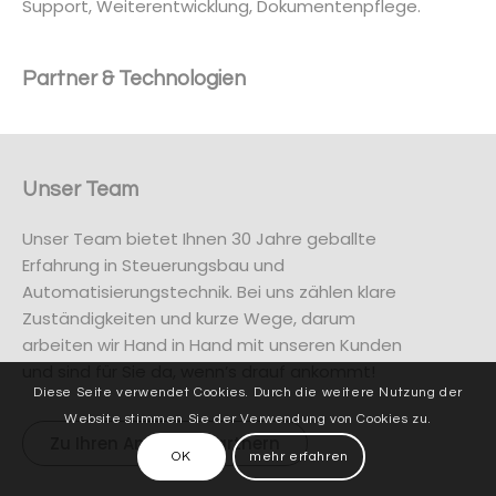
Support, Weiterentwicklung, Dokumentenpflege.
Partner & Technologien
Unser Team
Unser Team bietet Ihnen 30 Jahre geballte
Erfahrung in Steuerungsbau und
Automatisierungstechnik. Bei uns zählen klare
Zuständigkeiten und kurze Wege, darum
arbeiten wir Hand in Hand mit unseren Kunden
und sind für Sie da, wenn’s drauf ankommt!
Diese Seite verwendet Cookies. Durch die weitere Nutzung der
Website stimmen Sie der Verwendung von Cookies zu.
Zu Ihren Ansprechpartnern
OK
mehr erfahren