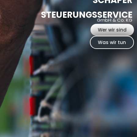
SCHÄPER
STEUERUNGSSERVICE
GmbH & Co. KG
Wer wir sind
Was wir tun