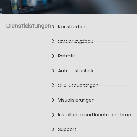
Dienstleistungen
Konstruktion
Steuerungsbau
Retrofit
Antriebstechnik
SPS-Steuerungen
Visualisierungen
Installation und Inbetriebnahme
Support